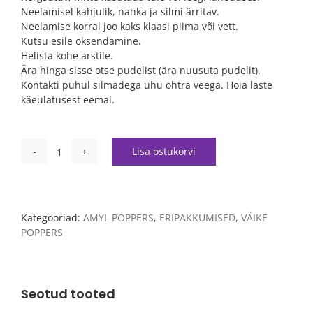
Neelamisel kahjulik, nahka ja silmi ärritav.
Neelamise korral joo kaks klaasi piima või vett.
Kutsu esile oksendamine.
Helista kohe arstile.
Ära hinga sisse otse pudelist (ära nuusuta pudelit).
Kontakti puhul silmadega uhu ohtra veega. Hoia laste
käeulatusest eemal.
Lisa ostukorvi
100
x
10ml
tk
teie
Kategooriad:
AMYL POPPERS
,
ERIPAKKUMISED
,
VÄIKE
valikul
POPPERS
/
100
x
10ml
Seotud tooted
Your