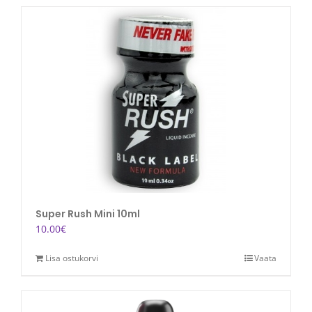
Mix
kogus
Super Rush Mini 10ml
10.00
€
Lisa ostukorvi
Vaata