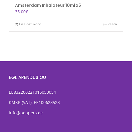
Amsterdam Inhalateur 10ml x5
35.00
€
Lisa ostukorvi
Vaata
EGL ARENDUS OU
EE832200221015053054
KMKR (VAT): EE100623523
info@poppers.ee