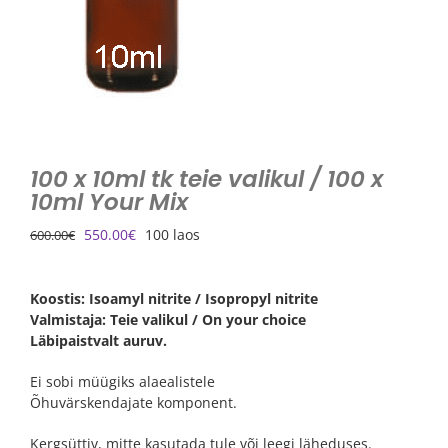
100 x 10ml tk teie valikul / 100 x
10ml Your Mix
Algne
Praegune
550.00
€
100 laos
600.00
€
hind
hind
oli:
on:
600.00€.
550.00€.
Koostis: Isoamyl nitrite / Isopropyl nitrite
Valmistaja: Teie valikul / On your choice
Läbipaistvalt auruv.
Ei sobi müügiks alaealistele
Õhuvärskendajate komponent.
Kergsüttiv, mitte kasutada tule või leegi läheduses.